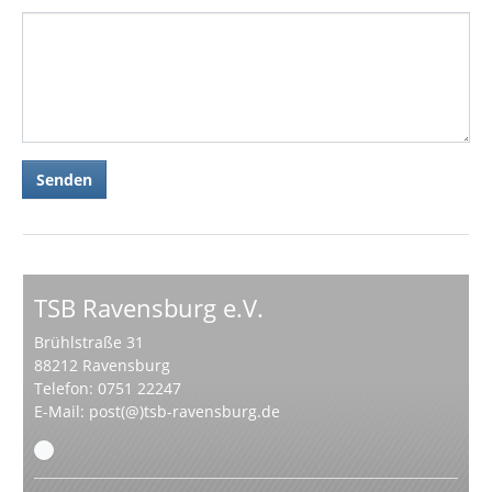
TSB Ravensburg e.V.
Brühlstraße 31
88212 Ravensburg
Telefon: 0751 22247
E-Mail:
post(@)tsb-ravensburg.de